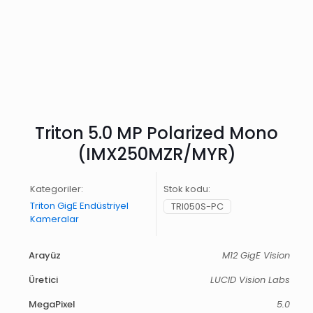
Triton 5.0 MP Polarized Mono
(IMX250MZR/MYR)
Kategoriler:
Stok kodu:
Triton GigE Endüstriyel
TRI050S-PC
Kameralar
Arayüz
M12 GigE Vision
Üretici
LUCID Vision Labs
MegaPixel
5.0