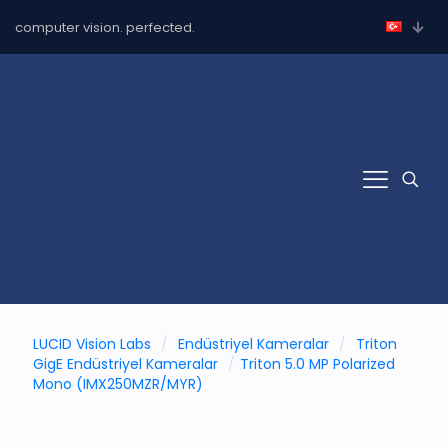
computer vision. perfected.
LUCID Vision Labs
/
Endüstriyel Kameralar
/
Triton
GigE Endüstriyel Kameralar
/
Triton 5.0 MP Polarized
Mono (IMX250MZR/MYR)