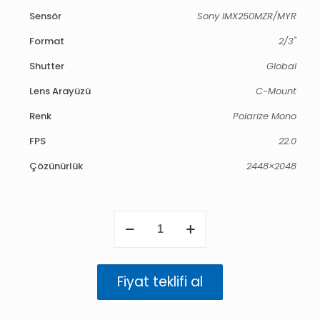
Sensör
Sony IMX250MZR/MYR
Format
2/3"
Shutter
Global
Lens Arayüzü
C-Mount
Renk
Polarize Mono
FPS
22.0
Çözünürlük
2448×2048
Triton
5.0
MP
Polarized
Mono
Fiyat teklifi al
(IMX250MZR/MYR)
adet