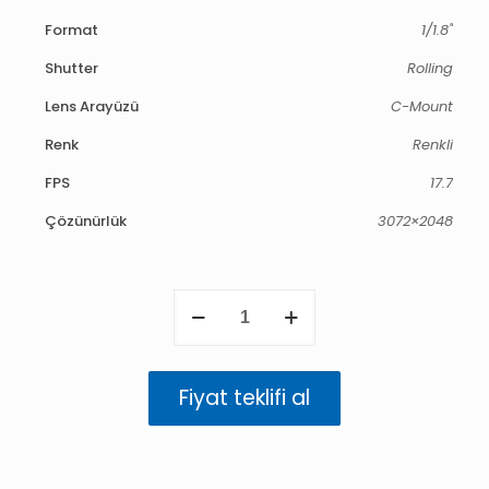
Format
1/1.8"
Shutter
Rolling
Lens Arayüzü
C-Mount
Renk
Renkli
FPS
17.7
Çözünürlük
3072×2048
Triton
6.3
MP
Renkli
(IMX178)
Fiyat teklifi al
adet