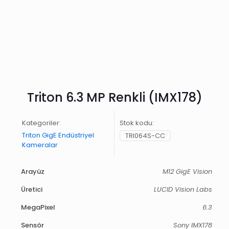
Triton 6.3 MP Renkli (IMX178)
Kategoriler:
Stok kodu:
Triton GigE Endüstriyel
TRI064S-CC
Kameralar
Arayüz
M12 GigE Vision
Üretici
LUCID Vision Labs
MegaPixel
6.3
Sensör
Sony IMX178