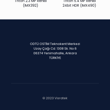
Triton 2.3 MP Renkli
Triton 5.4 MP Renkli
(IMX392)
24bit HDR (IMX490)
ODTÜ OSTİM Teknokent Merkezi
Uzay Çağı Cd. 1308 Sk. No:6
06374 Yenimahalle, Ankara
TÜRKİYE
© 2023 Visratek