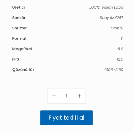
Üretici
LUCID Vision Labs
Sensör
Sony IMX267
Shutter
Global
Format
1"
MegaPixel
8.9
FPS
12.5
Çözünürlük
4096×2160
Phoenix
8.9
MP
Mono
(IMX267)
Fiyat teklifi al
adet