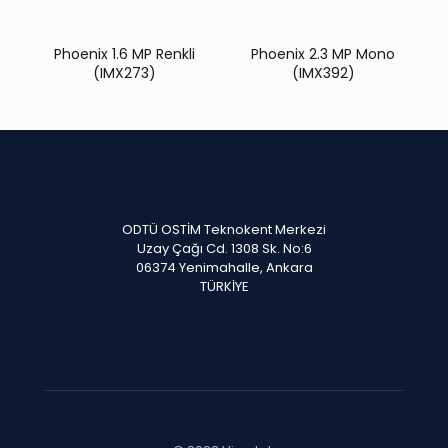
Phoenix 1.6 MP Renkli
Phoenix 2.3 MP Mono
(IMX273)
(IMX392)
ODTÜ OSTİM Teknokent Merkezi
Uzay Çağı Cd. 1308 Sk. No:6
06374 Yenimahalle, Ankara
TÜRKİYE