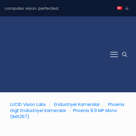
computer vision. perfected.
LUCID Vision Labs
/
Endüstriyel Kameralar
/
Phoenix
GigE Endüstriyel Kameralar
/
Phoenix 8.9 MP Mono
(IMX267)