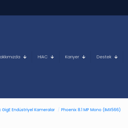
akkımızda
HIAC
Kariyer
Destek
 GigE Endüstriyel Kameralar
/
Phoenix 8.1 MP Mono (IMX566)