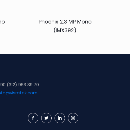
no
Phoenix 2.3 MP Mono
(IMX392)
90 (312) 963 39 70
nfo@visratek.com