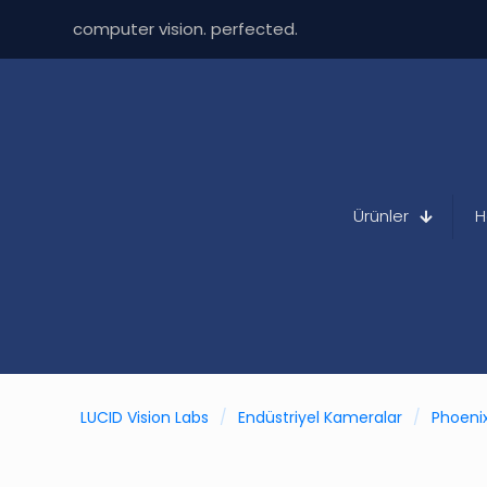
computer vision. perfected.
Ürünler
H
LUCID Vision Labs
/
Endüstriyel Kameralar
/
Phoenix