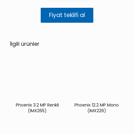
Renkli
(IMX568)
Fiyat teklifi al
adet
İlgili ürünler
Phoenix 3.2 MP Renkli
Phoenix 12.2 MP Mono
(IMX265)
(IMX226)