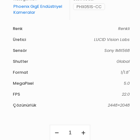
Phoenix GigE Endüstriyel
PHX051S-CC
Kameralar
Renk
Renkli
Üretici
LUCID Vision Labs
Sensör
Sony IMX568
Shutter
Global
Format
1/1.8"
MegaPixel
5.0
FPS
22.0
Çözünürlük
2448×2048
Phoenix
5.0
MP