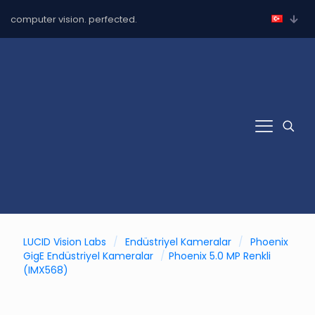
computer vision. perfected.
LUCID Vision Labs
/
Endüstriyel Kameralar
/
Phoenix
GigE Endüstriyel Kameralar
/
Phoenix 5.0 MP Renkli
(IMX568)