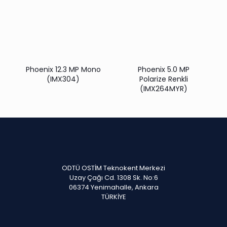
Phoenix 12.3 MP Mono
Phoenix 5.0 MP
(IMX304)
Polarize Renkli
(IMX264MYR)
ODTÜ OSTİM Teknokent Merkezi
Uzay Çağı Cd. 1308 Sk. No:6
06374 Yenimahalle, Ankara
TÜRKİYE