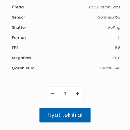
Üretici
LUCID Vision Labs
Sensör
Sony IMX183
Shutter
Rolling
Format
1"
FPS
5.6
MegaPixel
20.0
Çözünürlük
5472×3648
Phoenix
20.0
MP
Mono
(IMX183)
Fiyat teklifi al
adet