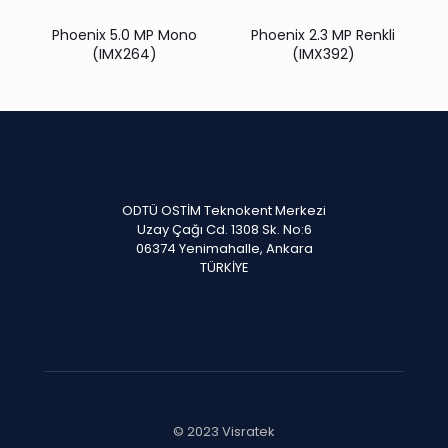
Phoenix 5.0 MP Mono
Phoenix 2.3 MP Renkli
(IMX264)
(IMX392)
ODTÜ OSTİM Teknokent Merkezi
Uzay Çağı Cd. 1308 Sk. No:6
06374 Yenimahalle, Ankara
TÜRKİYE
© 2023 Visratek