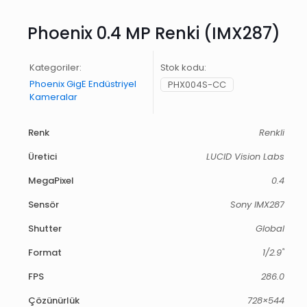
Phoenix 0.4 MP Renki (IMX287)
Kategoriler:
Stok kodu:
Phoenix GigE Endüstriyel
PHX004S-CC
Kameralar
Renk
Renkli
Üretici
LUCID Vision Labs
MegaPixel
0.4
Sensör
Sony IMX287
Shutter
Global
Format
1/2.9"
FPS
286.0
Çözünürlük
728×544