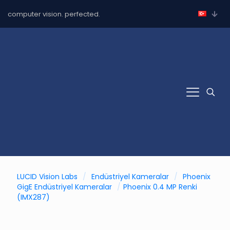
computer vision. perfected.
LUCID Vision Labs
/
Endüstriyel Kameralar
/
Phoenix
GigE Endüstriyel Kameralar
/
Phoenix 0.4 MP Renki
(IMX287)