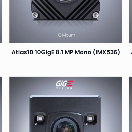
Atlas10 10GigE 8.1 MP Mono (IMX536)