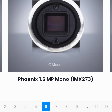
Phoenix 1.6 MP Mono (IMX273)
2
3
4
5
6
7
8
9
…
12
13