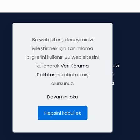
Bu web sitesi, deneyiminizi
iyileştirmek için tanımlama
bilgilerini kullanır. Bu web sitesini
ODTÜ OSTİM Teknokent Merkezi
kullanarak
Veri Koruma
Uzay Çağı Cd. 1308 Sk. No:6
Politikası
nı kabul etmiş
06374 Yenimahalle, Ankara
olursunuz.
TÜRKİYE
Devamını oku
Hepsini kabul et