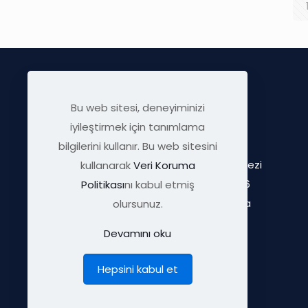
Bu web sitesi, deneyiminizi
iyileştirmek için tanımlama
bilgilerini kullanır. Bu web sitesini
ODTÜ OSTİM Teknokent Merkezi
kullanarak
Veri Koruma
Uzay Çağı Cd. 1308 Sk. No:6
Politikası
nı kabul etmiş
06374 Yenimahalle, Ankara
olursunuz.
TÜRKİYE
Devamını oku
Hepsini kabul et