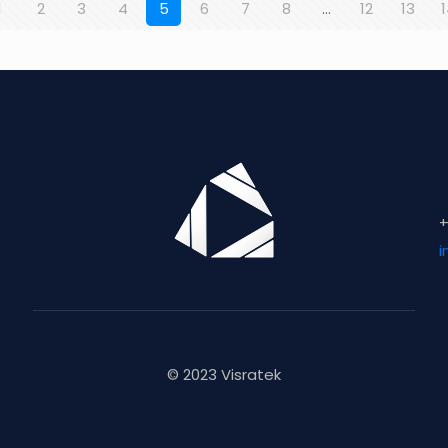
1
2
3
4
5
6
7
8
…
12
13
+
i
© 2023 Visratek