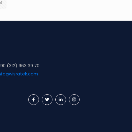
14
90 (312) 963 39 70
nfo@visratek.com