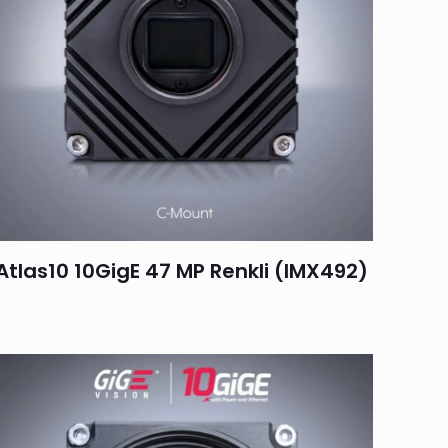
Atlas10 10GigE 47 MP Renkli (IMX492)