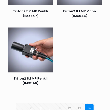
Triton2 5.0 MP Renkli
Triton2 8.1 MP Mono
(IMX547)
(IMX546)
Triton2 8.1 MP Renkli
(IMX546)
1
2
3
…
11
12
13
14