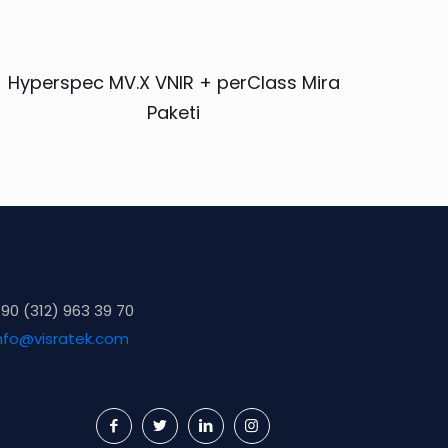
Hyperspec MV.X VNIR + perClass Mira
Paketi
90 (312) 963 39 70
nfo@visratek.com