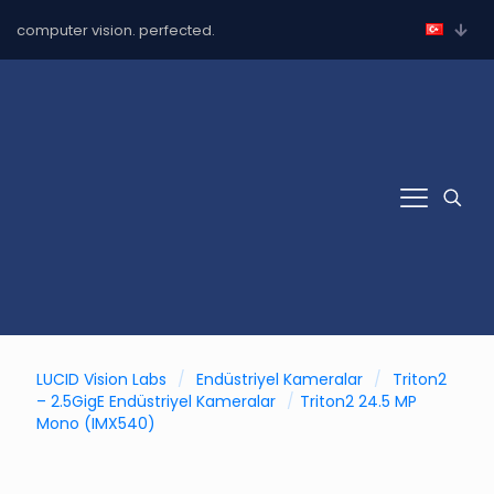
computer vision. perfected.
LUCID Vision Labs
/
Endüstriyel Kameralar
/
Triton2
– 2.5GigE Endüstriyel Kameralar
/
Triton2 24.5 MP
Mono (IMX540)