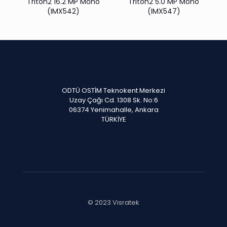
Triton2 16.2 MP Mono
Triton2 5.0 MP Mono
(IMX542)
(IMX547)
ODTÜ OSTİM Teknokent Merkezi
Uzay Çağı Cd. 1308 Sk. No:6
06374 Yenimahalle, Ankara
TÜRKİYE
© 2023 Visratek