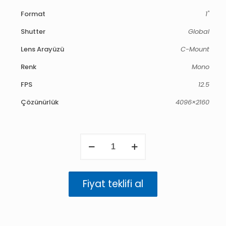
Format
1"
Shutter
Global
Lens Arayüzü
C-Mount
Renk
Mono
FPS
12.5
Çözünürlük
4096×2160
Triton
8.9
MP
Mono
(IMX267)
Fiyat teklifi al
adet