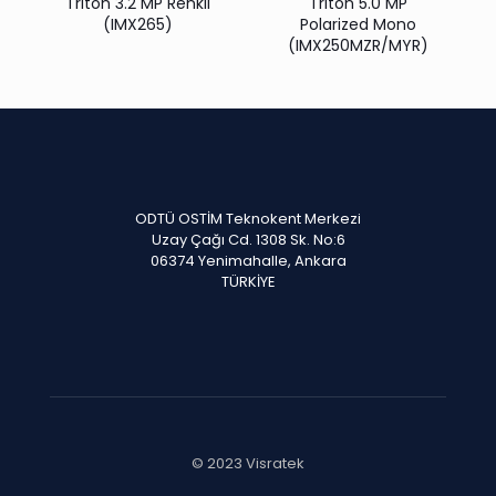
Triton 3.2 MP Renkli
Triton 5.0 MP
(IMX265)
Polarized Mono
(IMX250MZR/MYR)
ODTÜ OSTİM Teknokent Merkezi
Uzay Çağı Cd. 1308 Sk. No:6
06374 Yenimahalle, Ankara
TÜRKİYE
© 2023 Visratek