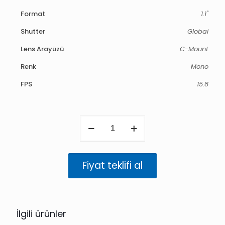
Format
1.1"
Shutter
Global
Lens Arayüzü
C-Mount
Renk
Mono
FPS
15.8
Triton
7.1
MP
Mono
(IMX428)
Fiyat teklifi al
adet
İlgili ürünler