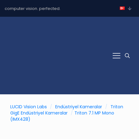
computer vision. perfected.
LUCID Vision Labs
/
Endüstriyel Kameralar
/
Triton
GigE Endüstriyel Kameralar
/
Triton 7.1 MP Mono
(IMX428)