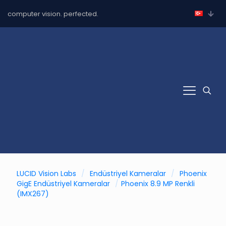
computer vision. perfected.
LUCID Vision Labs
/
Endüstriyel Kameralar
/
Phoenix
GigE Endüstriyel Kameralar
/
Phoenix 8.9 MP Renkli
(IMX267)