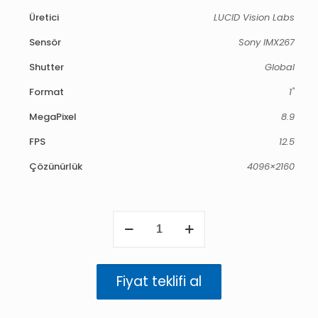
Üretici
LUCID Vision Labs
Sensör
Sony IMX267
Shutter
Global
Format
1"
MegaPixel
8.9
FPS
12.5
Çözünürlük
4096×2160
Phoenix
8.9
MP
Renkli
(IMX267)
Fiyat teklifi al
adet