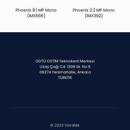
Phoenix 8.1 MP Mono
Phoenix 2.3 MP Mono
(IMX566)
(IMX392)
ODTÜ OSTİM Teknokent Merkezi
Uzay Çağı Cd. 1308 Sk. No:6
06374 Yenimahalle, Ankara
TÜRKİYE
© 2023 Visratek