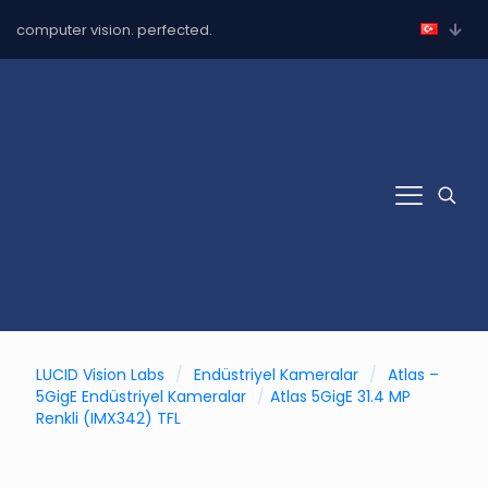
computer vision. perfected.
LUCID Vision Labs
/
Endüstriyel Kameralar
/
Atlas –
5GigE Endüstriyel Kameralar
/
Atlas 5GigE 31.4 MP
Renkli (IMX342) TFL