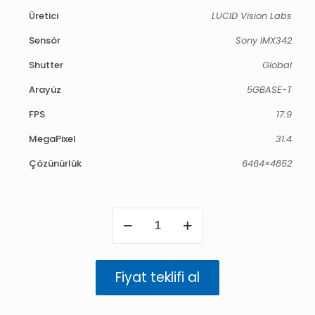
Üretici
LUCID Vision Labs
Sensör
Sony IMX342
Shutter
Global
Arayüz
5GBASE-T
FPS
17.9
MegaPixel
31.4
Çözünürlük
6464×4852
Atlas
5GigE
31.4
MP
Renkli
Fiyat teklifi al
(IMX342)
TFL
adet