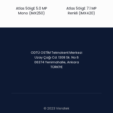
Atlas 5GigE 5.0 MP
Atlas 5GigE 7.1 MP
Mono (IMX250)
Renkli (IMX420)
ODTÜ OSTİM Teknokent Merkezi
Uzay Çağı Cd. 1308 Sk. No:6
06374 Yenimahalle, Ankara
TÜRKİYE
© 2023 Visratek