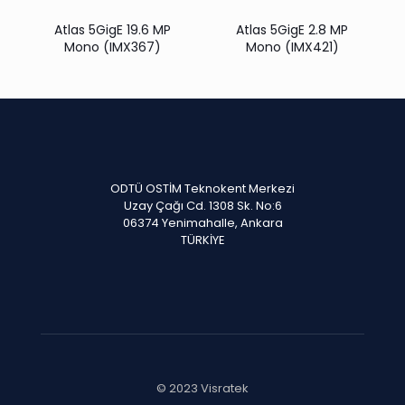
Atlas 5GigE 19.6 MP
Atlas 5GigE 2.8 MP
Mono (IMX367)
Mono (IMX421)
ODTÜ OSTİM Teknokent Merkezi
Uzay Çağı Cd. 1308 Sk. No:6
06374 Yenimahalle, Ankara
TÜRKİYE
© 2023 Visratek