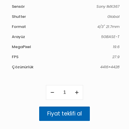
Sensör
Sony IMX367
Shutter
Global
Format
4/3" 21.7mm
Arayüz
5GBASE-T
MegaPixel
19.6
FPS
27.9
Çözünürlük
4416×4428
Atlas
5GigE
19.6
MP
Renkli
Fiyat teklifi al
(IMX367)
adet