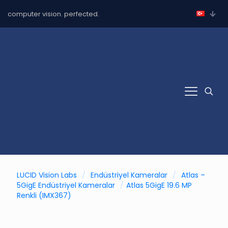
computer vision. perfected.
LUCID Vision Labs
/
Endüstriyel Kameralar
/
Atlas –
5GigE Endüstriyel Kameralar
/
Atlas 5GigE 19.6 MP
Renkli (IMX367)