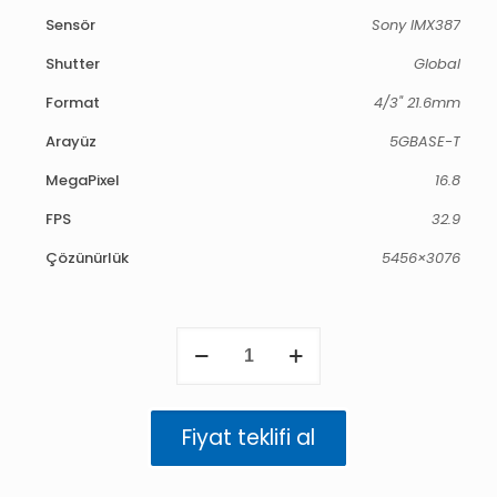
Sensör
Sony IMX387
Shutter
Global
Format
4/3" 21.6mm
Arayüz
5GBASE-T
MegaPixel
16.8
FPS
32.9
Çözünürlük
5456×3076
Atlas
5GigE
16.8
MP
Renkli
Fiyat teklifi al
(IMX387)
adet