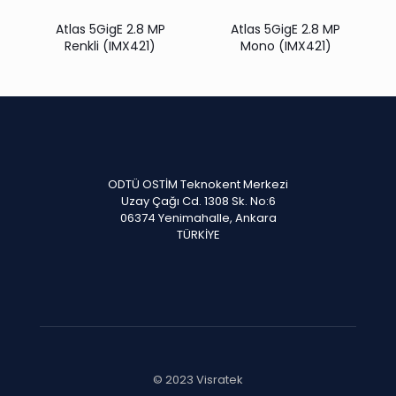
Atlas 5GigE 2.8 MP
Atlas 5GigE 2.8 MP
Renkli (IMX421)
Mono (IMX421)
ODTÜ OSTİM Teknokent Merkezi
Uzay Çağı Cd. 1308 Sk. No:6
06374 Yenimahalle, Ankara
TÜRKİYE
© 2023 Visratek