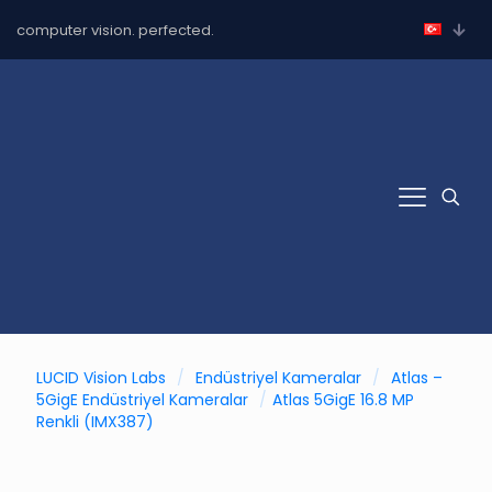
computer vision. perfected.
LUCID Vision Labs
/
Endüstriyel Kameralar
/
Atlas –
5GigE Endüstriyel Kameralar
/
Atlas 5GigE 16.8 MP
Renkli (IMX387)