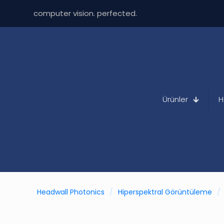
computer vision. perfected.
Ürünler
H
Headwall Photonics
/
Hiperspektral Görüntüleme
/