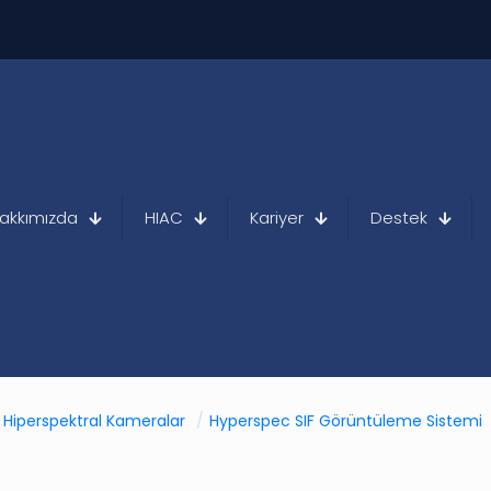
akkımızda
HIAC
Kariyer
Destek
Hiperspektral Kameralar
/
Hyperspec SIF Görüntüleme Sistemi